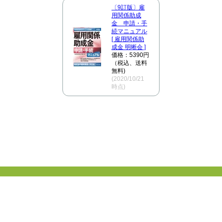
〔9訂版〕雇
用関係助成
金 申請・手
続マニュアル
[ 雇用関係助
成金 明晰会 ]
価格：5390円
（税込、送料
無料)
(2020/10/21
時点)