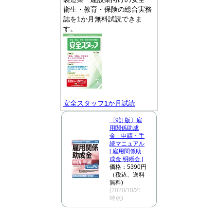
衛生・教育・保険の総合実務
誌を1か月無料試読できま
す。
安全スタッフ1か月試読
〔9訂版〕雇
用関係助成
金 申請・手
続マニュアル
[ 雇用関係助
成金 明晰会 ]
価格：5390円
（税込、送料
無料)
(2020/10/21
時点)